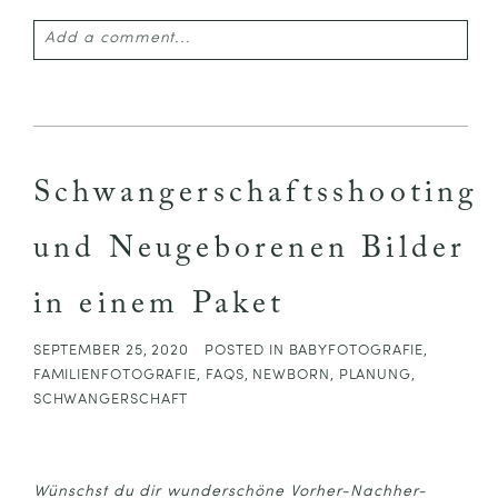
Add a comment...
Your email is
never published or shared. Required
fields are marked *
Schwangerschaftsshooting
und Neugeborenen Bilder
in einem Paket
SEPTEMBER 25, 2020
POSTED IN
BABYFOTOGRAFIE
,
FAMILIENFOTOGRAFIE
,
FAQS
,
NEWBORN
,
PLANUNG
,
POST COMMENT
SCHWANGERSCHAFT
Wünschst du dir wunderschöne Vorher-Nachher-