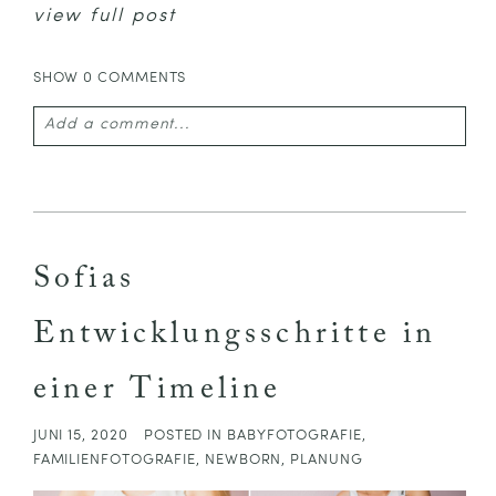
view full post
SHOW
0 COMMENTS
Add a comment...
Your email is
never published or shared. Required
fields are marked *
Sofias
Entwicklungsschritte in
einer Timeline
JUNI 15, 2020
POSTED IN
BABYFOTOGRAFIE
,
FAMILIENFOTOGRAFIE
,
NEWBORN
,
PLANUNG
POST COMMENT