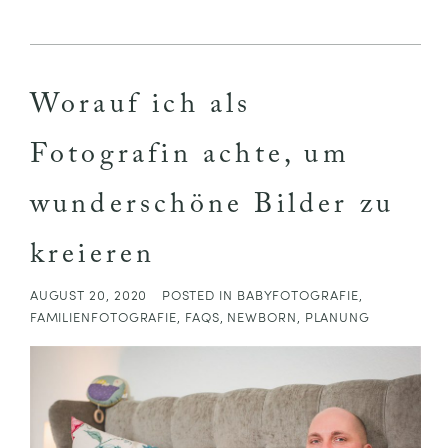
Your email is
never published or shared. Required
fields are marked *
Worauf ich als
Fotografin achte, um
wunderschöne Bilder zu
kreieren
POST COMMENT
AUGUST 20, 2020
POSTED IN
BABYFOTOGRAFIE
,
FAMILIENFOTOGRAFIE
,
FAQS
,
NEWBORN
,
PLANUNG