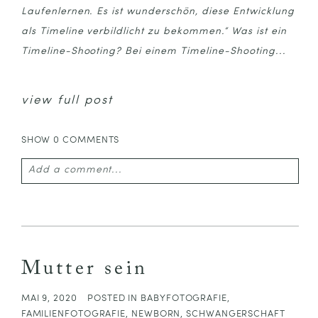
Laufenlernen. Es ist wunderschön, diese Entwicklung
als Timeline verbildlicht zu bekommen.“ Was ist ein
Timeline-Shooting? Bei einem Timeline-Shooting...
view full post
SHOW
0 COMMENTS
Add a comment...
Your email is
never published or shared. Required
fields are marked *
Mutter sein
MAI 9, 2020
POSTED IN
BABYFOTOGRAFIE
,
FAMILIENFOTOGRAFIE
,
NEWBORN
,
SCHWANGERSCHAFT