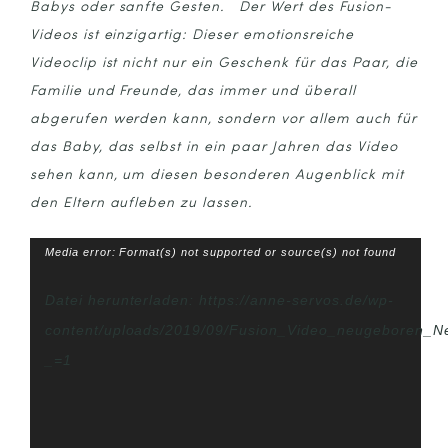
Babys oder sanfte Gesten. Der Wert des Fusion-
Videos ist einzigartig: Dieser emotionsreiche
Videoclip ist nicht nur ein Geschenk für das Paar, die
Familie und Freunde, das immer und überall
abgerufen werden kann, sondern vor allem auch für
das Baby, das selbst in ein paar Jahren das Video
sehen kann, um diesen besonderen Augenblick mit
den Eltern aufleben zu lassen.
Video-
Media error: Format(s) not supported or source(s) not found
Player
Datei herunterladen: https://anne-servos.de/wp-
content/uploads/2019/09/Fusion_Video_neugeboren_N
_=1