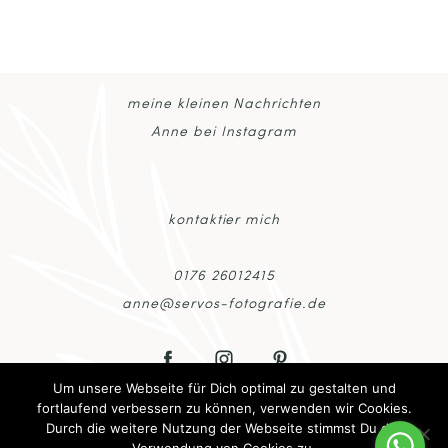
fields are marked *
meine kleinen Nachrichten
Anne bei Instagram
kontaktier mich
POST COMMENT
0176 26012415
anne@servos-fotografie.de
Um unsere Webseite für Dich optimal zu gestalten und
fortlaufend verbessern zu können, verwenden wir Cookies.
Durch die weitere Nutzung der Webseite stimmst Du der
© 2026 Anne Servos Fotografie – Portraitfotografin