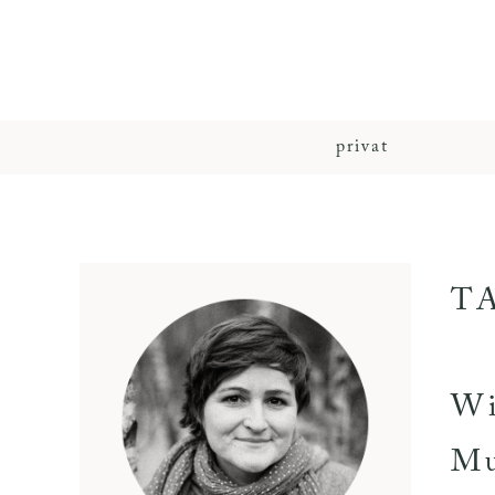
privat
T
Wi
Mu