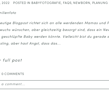
, 2022
POSTED IN
BABYFOTOGRAFIE
,
FAQS
,
NEWBORN
,
PLANUNG
eutige Blogpost richtet sich an alle werdenden Mamas und Pa
uchs wünschen, aber gleichzeitig besorgt sind, dass ein New
h geschlüpfte Baby werden könnte. Vielleicht bist du gerade
sling, aber hast Angst, dass das...
 full post
W
0 COMMENTS
 a comment...
email is
never published or shared. Required fields are mar