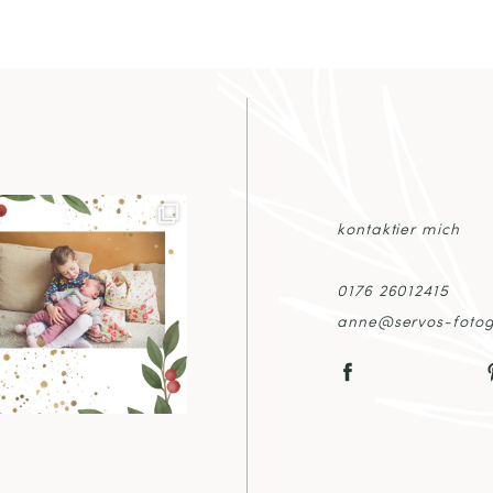
T COMMENT
kontaktier mich
0176 26012415
anne@servos-fotog