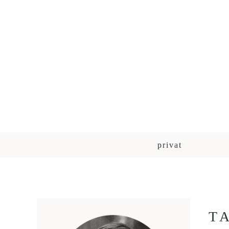
privat
T