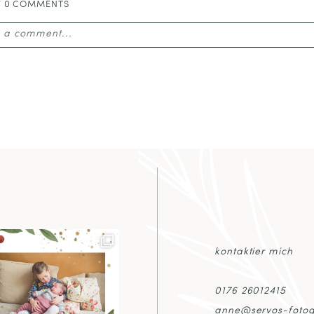
W
0 COMMENTS
 a comment...
email is
never published or shared. Required fields are mar
T COMMENT
kontaktier mich
0176 26012415
anne@servos-fotog